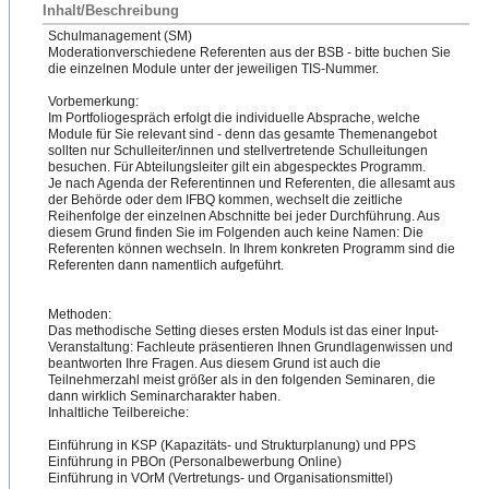
Inhalt/Beschreibung
Schulmanagement (SM)
Moderationverschieden
​e Referenten aus der BSB - bitte buchen Sie
die einzelnen Module unter der jeweiligen TIS-Nummer.
Vorbemerkung:
Im Portfoliogespräch erfolgt die individuelle Absprache, welche
Module für Sie relevant sind - denn das gesamte Themenangebot
sollten nur Schulleiter/innen und stellvertretende Schulleitungen
besuchen. Für Abteilungsleiter gilt ein abgespecktes Programm.
Je nach Agenda der Referentinnen und Referenten, die allesamt aus
der Behörde oder dem IFBQ kommen, wechselt die zeitliche
Reihenfolge der einzelnen Abschnitte bei jeder Durchführung. Aus
diesem Grund finden Sie im Folgenden auch keine Namen: Die
Referenten können wechseln. In Ihrem konkreten Programm sind die
Referenten dann namentlich aufgeführt.
Methoden:
Da
​s methodische Setting dieses ersten Moduls ist das einer Input-
Veranstaltung: Fachleute präsentieren Ihnen Grundlagenwissen und
beantworten Ihre Fragen. Aus diesem Grund ist auch die
Teilnehmerzahl meist größer als in den folgenden Seminaren, die
dann wirklich Seminarcharakter haben.
Inhaltliche Teilbereiche:
Einführung in KSP (Kapazitäts- und Strukturplanung) und PPS
Einführung in PBOn (Personalbewerbung Online)
Einführung in VOrM (Vertretungs- und Organisationsmittel)