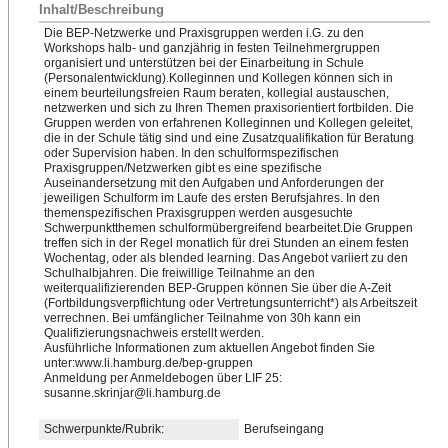
Inhalt/Beschreibung
Die BEP-Netzwerke und Praxisgruppen werden i.G. zu den
Workshops halb- und ganzjährig in festen Teilnehmergruppen
organisiert und unterstützen bei der Einarbeitung in Schule
(Personalentwicklung).Koll
​​eginnen und Kollegen können sich in
einem beurteilungsfreien Raum beraten, kollegial austauschen,
netzwerken und sich zu Ihren Themen praxisorientiert fortbilden. Die
Gruppen werden von erfahrenen Kolleginnen und Kollegen geleitet,
die in der Schule tätig sind und eine Zusatzqualifikation für Beratung
oder Supervision haben. In den schulformspezifischen
Praxisgruppen/Netzwerken gibt es eine spezifische
Auseinandersetzung mit den Aufgaben und Anforderungen der
jeweiligen Schulform im Laufe des ersten Berufsjahres. In den
themenspezifischen Praxisgruppen werden ausgesuchte
Schwerpunktthemen schulformübergreifend bearbeitet.Die Gruppen
treffen sich in der Regel monatlich für drei Stunden an einem festen
Wochentag, oder als blended learning. Das Angebot variiert zu den
Schulhalbjahren. Die freiwillige Teilnahme an den
weiterqualifizierenden BEP-Gruppen können Sie über die A-Zeit
(Fortbildungsverpflichtung
​​ oder Vertretungsunterricht*) als Arbeitszeit
verrechnen. Bei umfänglicher Teilnahme von 30h kann ein
Qualifizierungsnachweis erstellt werden.
Ausführliche Informationen zum aktuellen Angebot finden Sie
unter:www.li.hamburg.de/be
​​p-gruppen
Anmeldung per Anmeldebogen über LIF 25:
susanne.skrinjar@li.hambur
​​g.de
Schwerpunkte/Rubrik:
Berufseingang