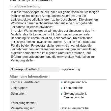
Veranstaltungs-Nr.:
2513A0701
Inhalt/Beschreibung
In dieser Workshopreihe erkunden wir gemeinsam die vielfältigen
Möglichkeiten, digitale Kompetenzen zu fördern und die
Leitperspektive „digitalisieren“ zu berücksichtigen. Die einzelnen
Workshops bauen nicht aufeinander auf, eine durchgehende
Teilnahme ist jedoch erwünscht.
Im ersten Workshop geben wir Impulse zur Umsetzung des 4K-
Modells, das für Lernende im 21. Jahrhundert von zentraler
Bedeutung ist: Kommunikation, Kollaboration, Kreativität und
kritisches Denken sowie kollaboratives Arbeiten mit Excalidraw.
Für die beiden Folgeveranstaltungen wird erwartet, dass die
Teilnehmerinnen und Teilnehmer Anwendungen zur Vermittlung
digitaler Kompetenzen im eigenen Unterricht erproben, ihre
Erfahrungen präsentieren und die entwickelten Materialien zur
Verfügung stellen.
Schwerpunkte/Rubrik:
Digitalisierung
Allgemeine Informationen
Fächer / Berufsfelder:
übergreifend NW
Zielgruppen:
Fachlehrkräfte
Schularten:
Sekundarstufe II,
Sekundarstufe I
Forbildungsformat:
---
Veranstaltungsart:
Online-Seminarreihe