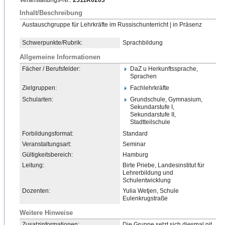
Veranstaltungs-Nr.:
2511R0203
Inhalt/Beschreibung
Austauschgruppe für Lehrkräfte im Russischunterricht | in Präsenz
Schwerpunkte/Rubrik:
Sprachbildung
Allgemeine Informationen
Fächer / Berufsfelder:
DaZ u Herkunftssprache,
Sprachen
Zielgruppen:
Fachlehrkräfte
Schularten:
Grundschule, Gymnasium,
Sekundarstufe I,
Sekundarstufe II,
Stadtteilschule
Forbildungsformat:
Standard
Veranstaltungsart:
Seminar
Gültigkeitsbereich:
Hamburg
Leitung:
Birte Priebe, Landesinstitut für
Lehrerbildung und
Schulentwicklung
Dozenten:
Yulia Wetjen, Schule
Eulenkrugstraße
Weitere Hinweise
Zusatzinformationen:
Die Gruppe setzt sich diesmal nit