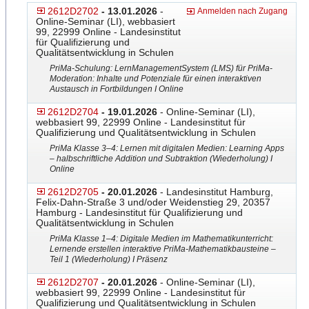
2612D2702
- 13.01.2026
-
Anmelden nach Zugang
Online-Seminar (LI), webbasiert
99, 22999 Online - Landesinstitut
für Qualifizierung und
Qualitätsentwicklung in Schulen
PriMa-Schulung: LernManage
​mentSystem (LMS) für PriMa-
Moderation: Inhalte und Potenziale für einen interaktiven
Austausch in Fortbildungen I Online
2612D2704
- 19.01.2026
- Online-Seminar (LI),
webbasiert 99, 22999 Online - Landesinstitut für
Qualifizierung und Qualitätsentwicklung in Schulen
PriMa Klasse 3–4: Lernen mit digitalen Medien: Learning Apps
– halbschriftliche Addition und Subtraktion (Wiederholung) I
Online
2612D2705
- 20.01.2026
- Landesinstitut Hamburg,
Felix-Dahn-Straße 3 und/oder Weidenstieg 29, 20357
Hamburg - Landesinstitut für Qualifizierung und
Qualitätsentwicklung in Schulen
PriMa Klasse 1–4: Digitale Medien im Mathematikunterricht:
Lernende erstellen interaktive PriMa-Mathematikbausteine –
Teil 1 (Wiederholung) I Präsenz
2612D2707
- 20.01.2026
- Online-Seminar (LI),
webbasiert 99, 22999 Online - Landesinstitut für
Qualifizierung und Qualitätsentwicklung in Schulen