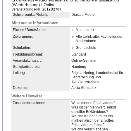
Erklärvideos – Rechenregeln und schriftliche Multiplikation
(Wiederholung) I Online
Veranstaltungs-Nr.:
2612D2707
Schwerpunkte/Rubrik:
Digitale Medien
Allgemeine Informationen
Fächer / Berufsfelder:
Mathematik
Zielgruppen:
Alle Lehrkräfte, Fachleitungen,
Moderatoren
Schularten:
Grundschule
Forbildungsformat:
Standard
Veranstaltungsart:
Online-Seminar
Gültigkeitsbereich:
Hamburg
Leitung:
Brigitta Hering, Landesinstitut für
Lehrerbildung und
Schulentwicklung
Dozenten:
Alicia Gonzalez
Weitere Hinweise
Zusatzinformationen:
Wozu dienen Erklärvideos?
Was ist der Mehrwert, selbst
erstellter Erklärvideos?
Welche Kriterien muss ein
mathematisch gehaltvolles
Erklärvideo erfüllen?
Welche verschiedenen