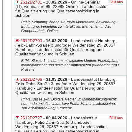
2612D2701
- 10.02.2026
- Online-Seminar
Fällt aus
(LI), webbasiert 99, 22999 Online - Landesinstitut
für Qualifizierung und Qualitätsentwicklung in
Schulen
PriMa-Schulung: Adobe für PriMa-Moderation: Anwendun
​g –
Einführung, Vertiefung zu interaktiven Elementen und zu
Gruppenarbeit I Online
2612D2703
- 16.02.2026
- Landesinstitut Hamburg,
Felix-Dahn-Straße 3 und/oder Weidenstieg 29, 20357
Hamburg - Landesinstitut für Qualifizierung und
Qualitätsentwicklung in Schulen
PriMa Klasse 1–4: Lernen mit digitalen Medien: Verknüpfung
mathematischer und digitaler Kompetenzen (Wiederholung) I
Präsenz
2612D2706
- 31.03.2026
- Landesinstitut Hamburg,
Felix-Dahn-Straße 3 und/oder Weidenstieg 29, 20357
Hamburg - Landesinstitut für Qualifizierung und
Qualitätsentwicklung in Schulen
PriMa Klasse 1–4: Digitale Medien im Mathematikunterricht:
Lernende erstellen interaktive PriMa-Mathematikbausteine –
Teil 2 (Wiederholung) I Präsenz
2612D2727
- 09.04.2026
- Landesinstitut
Fällt aus
Hamburg, Felix-Dahn-Straße 3 und/oder
Weidenstieg 29, 20357 Hamburg - Landesinstitut
für Qualifizierung und Qualitätsentwicklung in