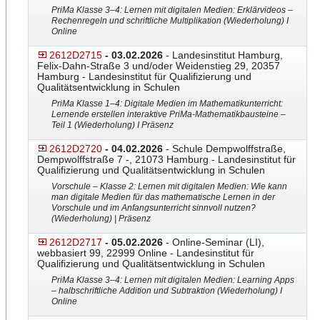
PriMa Klasse 3–4: Lernen mit digitalen Medien: Erklärvideos –
Rechenregeln und schriftliche Multiplikation (Wiederholung) I
Online
2612D2715
- 03.02.2026
- Landesinstitut Hamburg,
Felix-Dahn-Straße 3 und/oder Weidenstieg 29, 20357
Hamburg - Landesinstitut für Qualifizierung und
Qualitätsentwicklung in Schulen
PriMa Klasse 1–4: Digitale Medien im Mathematikunterricht:
Lernende erstellen interaktive PriMa-Mathematikbausteine –
Teil 1 (Wiederholung) I Präsenz
2612D2720
- 04.02.2026
- Schule Dempwolffstraße,
Dempwolffstraße 7 -, 21073 Hamburg - Landesinstitut für
Qualifizierung und Qualitätsentwicklung in Schulen
Vorschule – Klasse 2: Lernen mit digitalen Medien: Wie kann
man digitale Medien für das mathematische Lernen in der
Vorschule und im Anfangsunterricht sinnvoll nutzen?
(Wiederholung) | Präsenz
2612D2717
- 05.02.2026
- Online-Seminar (LI),
webbasiert 99, 22999 Online - Landesinstitut für
Qualifizierung und Qualitätsentwicklung in Schulen
PriMa Klasse 3–4: Lernen mit digitalen Medien: Learning Apps
– halbschriftliche Addition und Subtraktion (Wiederholung) I
Online