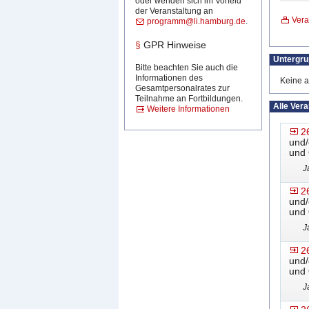
oder wenden sich im Vorfeld
der Veranstaltung an
Vera
programm@li.hamburg.de
.
§
GPR Hinweise
Untergr
Bitte beachten Sie auch die
Informationen des
Keine a
Gesamtpersonalrates zur
Teilnahme an Fortbildungen.
Alle Ver
Weitere Informationen
2
und/
und 
J
2
und/
und 
J
2
und/
und 
J