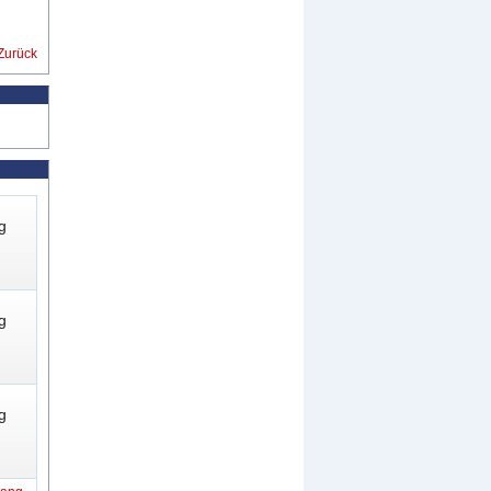
Zurück
g
g
g