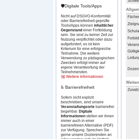
Schwer
🛡️Digitale Tools/Apps
Allgem
Nicht auf DSGVO-Konformität
Fächer 
oder Barrierefreiheit geprüfte
Zielgr
Tools/Apps können
inhaltlicher
Gegenstand
einer Fortbildung
Schula
sein. Sie sind zu keiner Zeit zur
Forbil
Nutzung verpflichtet oder dazu
aufgefordert, es ist kein
Verans
Kriterium für eine erfolgreiche
Gültigk
Teilnahme. Die weitere
Leitun
Verwendung zu pädagogischen
Zwecken erfolgt immer auf
eigene Verantwortung der
Dozent
Teilnehmenden.
Weitere Informationen
Weiter
♿ Barrierefreiheit
Zusatz
Sofern nicht explizit
beschrieben, sind unsere
Veranstaltungsorte
barrierefrei
begehbar.
Digitale
Informationen
stellen wir ihnen
immer auch in einer
barrierefreien Alternative (PDF)
zur Verfügung. Sprechen Sie
gerne unsere Dozierenden an