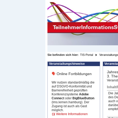
zum Inhalt wechseln
Sie befinden sich hier:
TIS-Portal
Veranstaltungs
Veranstaltungshinweise
Veransta
Jahres
🗣
Online Fortbildungen
3. Th
Veranst
Wir nutzen standardmäßig die
auf DSGVO-Konformität und
Inhalt
Barrierefreiheit geprüften
Die Ja
Konferenzsysteme
Adobe
des De
Connect
oder
BigBlueButton
auch v
(lms.lernen.hamburg). Der
darübe
Zugang ist auch als Gast
empfeh
möglich.
Weitere Informationen