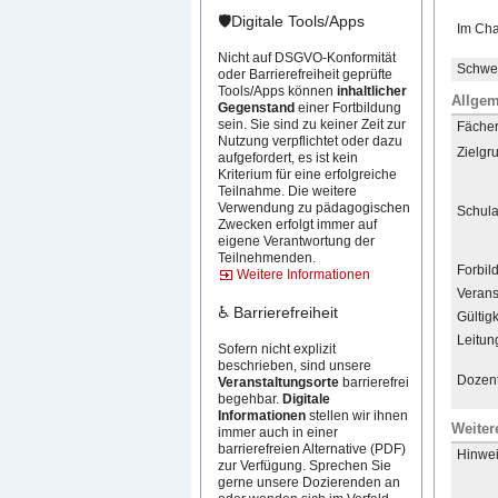
🛡️Digitale Tools/Apps
Im Cha
Nicht auf DSGVO-Konformität
Schwer
oder Barrierefreiheit geprüfte
Tools/Apps können
inhaltlicher
Allgem
Gegenstand
einer Fortbildung
sein. Sie sind zu keiner Zeit zur
Fächer 
Nutzung verpflichtet oder dazu
Zielgr
aufgefordert, es ist kein
Kriterium für eine erfolgreiche
Teilnahme. Die weitere
Verwendung zu pädagogischen
Schula
Zwecken erfolgt immer auf
eigene Verantwortung der
Teilnehmenden.
Forbil
Weitere Informationen
Verans
♿ Barrierefreiheit
Gültigk
Leitun
Sofern nicht explizit
beschrieben, sind unsere
Dozent
Veranstaltungsorte
barrierefrei
begehbar.
Digitale
Informationen
stellen wir ihnen
Weiter
immer auch in einer
barrierefreien Alternative (PDF)
Hinwei
zur Verfügung. Sprechen Sie
gerne unsere Dozierenden an