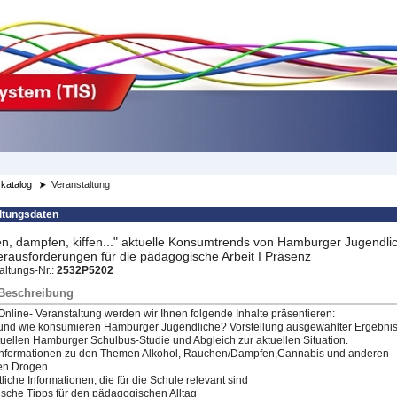
katalog
Veranstaltung
ltungsdaten
en, dampfen, kiffen..." aktuelle Konsumtrends von Hamburger Jugendli
rausforderungen für die pädagogische Arbeit I Präsenz
altungs-Nr.:
2532P5202
/Beschreibung
 Online- Veranstaltung werden wir Ihnen folgende Inhalte präsentieren:
und wie konsumieren Hamburger Jugendliche? Vorstellung ausgewählter Ergebni
tuellen Hamburger Schulbus-Studie und Abgleich zur aktuellen Situation.
nformati
​onen zu den Themen Alkohol, Rauchen/Dampfen,Cannabis und anderen
len Drogen
liche Informationen, die für die Schule relevant sind
tische Tipps für den pädagogischen Alltag