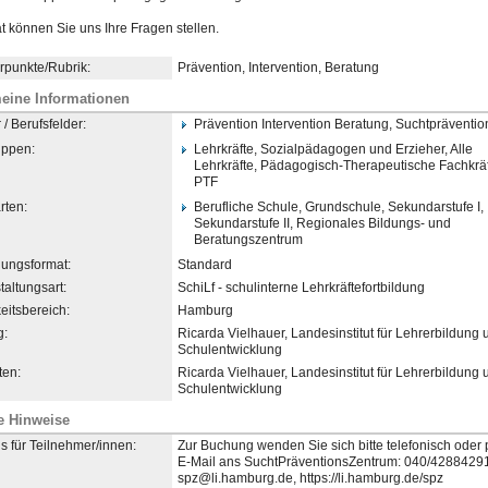
t können Sie uns Ihre Fragen stellen.
punkte/Rubrik:
Prävention, Intervention, Beratung
eine Informationen
/ Berufsfelder:
Prävention Intervention Beratung, Suchtpräventio
uppen:
Lehrkräfte, Sozialpädagogen und Erzieher, Alle
Lehrkräfte, Pädagogisch-Therapeutische
​ Fachkrä
PTF
rten:
Berufliche Schule, Grundschule, Sekundarstufe I,
Sekundarstufe II, Regionales Bildungs- und
Beratungszentrum
dungsformat:
Standard
taltungsart:
SchiLf - schulinterne Lehrkräftefortbildung
eitsbereich:
Hamburg
g:
Ricarda Vielhauer, Landesinstitut für Lehrerbildung 
Schulentwicklung
en:
Ricarda Vielhauer, Landesinstitut für Lehrerbildung 
Schulentwicklung
e Hinweise
s für Teilnehmer/innen:
Zur Buchung wenden Sie sich bitte telefonisch oder 
E-Mail ans SuchtPräventionsZentrum: 040/42884291
spz@li.hamburg.de, https://li.hamburg.de/spz