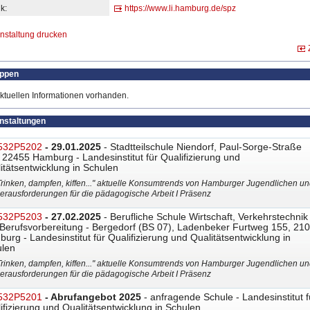
k:
https://www.li.hamburg.de/
​spz
nstaltung drucken
uppen
ktuellen Informationen vorhanden.
anstaltungen
532P5202
- 29.01.2025
- Stadtteilschule Niendorf, Paul-Sorge-Straße
 22455 Hamburg - Landesinstitut für Qualifizierung und
itätsentwicklung in Schulen
Trinken, dampfen, kiffen..." aktuelle Konsumtrends von Hamburger Jugendlichen un
erausforderungen für die pädagogische Arbeit I Präsenz
532P5203
- 27.02.2025
- Berufliche Schule Wirtschaft, Verkehrstechnik
Berufsvorbereitung - Bergedorf (BS 07), Ladenbeker Furtweg 155, 21
urg - Landesinstitut für Qualifizierung und Qualitätsentwicklung in
len
Trinken, dampfen, kiffen..." aktuelle Konsumtrends von Hamburger Jugendlichen un
erausforderungen für die pädagogische Arbeit I Präsenz
532P5201
- Abrufangebot 2025
- anfragende Schule - Landesinstitut f
ifizierung und Qualitätsentwicklung in Schulen