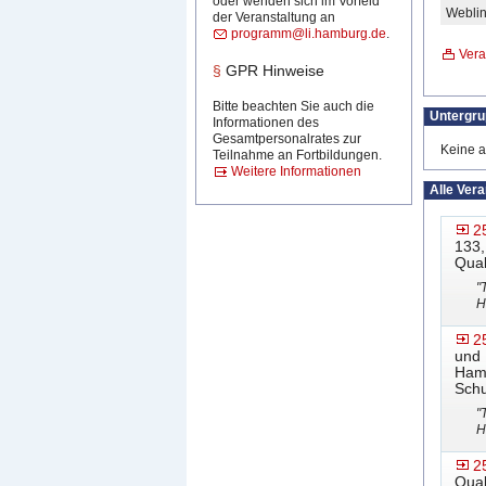
oder wenden sich im Vorfeld
Weblin
der Veranstaltung an
programm@li.hamburg.de
.
Vera
§
GPR Hinweise
Bitte beachten Sie auch die
Untergr
Informationen des
Gesamtpersonalrates zur
Keine a
Teilnahme an Fortbildungen.
Weitere Informationen
Alle Ver
2
133,
Qual
"
H
2
und 
Hamb
Schu
"
H
2
Qual