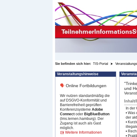
zum Inhalt wechseln
Sie befinden sich hier:
TIS-Portal
Veranstaltungs
Veranstaltungshinweise
Veransta
"Trink
🗣
Online Fortbildungen
und He
Veranst
Wir nutzen standardmäßig die
auf DSGVO-Konformität und
Inhalt
Barrierefreiheit geprüften
In der
Konferenzsysteme
Adobe
• Was 
Connect
oder
BigBlueButton
der ak
(lms.lernen.hamburg). Der
• Kurzi
Zugang ist auch als Gast
illega
möglich.
• Recht
Weitere Informationen
• Prak