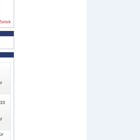
Zurück
d
033
d
ür