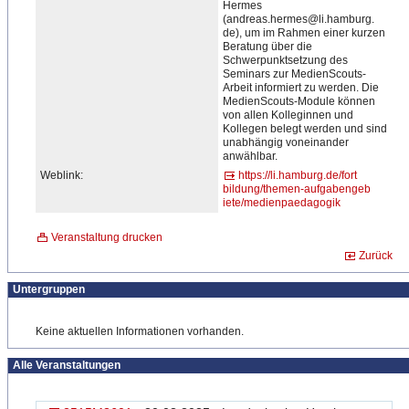
Hermes
(andreas.hermes@li.hamburg
​​​.​​
de), um im Rahmen einer kurzen
Beratung über die
Schwerpunktsetzung des
Seminars zur MedienScouts-
Arbeit informiert zu werden. Die
MedienScouts-Module können
von allen Kolleginnen und
Kollegen belegt werden und sind
unabhängig voneinander
anwählbar.
Weblink:
https://li.hamburg.de/fort
bildung/themen-aufgabengeb
iete/medienpaedagogik
Veranstaltung drucken
Zurück
Untergruppen
Keine aktuellen Informationen vorhanden.
Alle Veranstaltungen