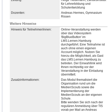
Leitung:
Helge Tiedemann, Landesinstitut
für Lehrerbildung und
Schulentwicklung
Dozenten:
Andreas Hermes, Gymnasium
Rissen
Weitere Hinweise
Hinweis für Teilnehmer/innen:
Online-Veranstaltung werden
über das Videosystem
'BigBlueButton​' im
LMS.Lernen.Hamburg
durchgeführt. Eine Teilnahme ist
auch ohne einen eigenen
Account möglich. Nutzen Sie
hierzu die Möglichkeit, als Gast
das LMS.Lernen.Hamburg zu
betreten. Der Einwahllink wird
Ihnen rechtzeitig vor der
Veranstaltung in der Einladung
übermittelt.
Zusatzinformationen:
Das Modul thematisiert die
Organisation rund um die
MedienScouts sowie die
Implementierung der
MedienScouts an der eigenen
Schule.
Bitte wenden Sie sich nach der
regulären Anmeldung über TIS
vorab per Mail an Andreas