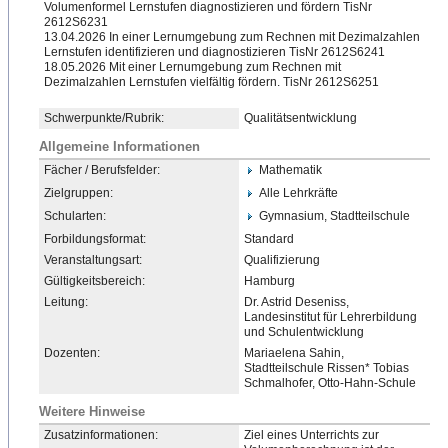
Volumenformel Lernstufen diagnostizieren und fördern TisNr
2612S6231
13.04.2026 In einer Lernumgebung zum Rechnen mit Dezimalzahlen
Lernstufen identifizieren und diagnostizieren TisNr 2612S6241
18.05.2026 Mit einer Lernumgebung zum Rechnen mit
Dezimalzahlen Lernstufen vielfältig fördern. TisNr 2612S6251
Schwerpunkte/Rubrik:
Qualitätsentwicklung
Allgemeine Informationen
Fächer / Berufsfelder:
Mathematik
Zielgruppen:
Alle Lehrkräfte
Schularten:
Gymnasium, Stadtteilschule
Forbildungsformat:
Standard
Veranstaltungsart:
Qualifizierung
Gültigkeitsbereich:
Hamburg
Leitung:
Dr. Astrid Deseniss,
Landesinstitut für Lehrerbildung
und Schulentwicklung
Dozenten:
Mariaelena Sahin,
Stadtteilschule Rissen* Tobias
Schmalhofer, Otto-Hahn-Schule
Weitere Hinweise
Zusatzinformationen:
Ziel eines Unterrichts zur