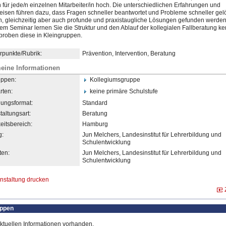
 für jede/n einzelnen Mitarbeiter/in hoch. Die unterschiedlichen Erfahrungen und
eisen führen dazu, dass Fragen schneller beantwortet und Probleme schneller gel
, gleichzeitig aber auch profunde und praxistaugliche Lösungen gefunden werden
sem Seminar lernen Sie die Struktur und den Ablauf der kollegialen Fallberatung k
proben diese in Kleingruppen.
punkte/Rubrik:
Prävention, Intervention, Beratung
eine Informationen
uppen:
Kollegiumsgruppe
rten:
keine primäre Schulstufe
dungsformat:
Standard
taltungsart:
Beratung
eitsbereich:
Hamburg
g:
Jun Melchers, Landesinstitut für Lehrerbildung und
Schulentwicklung
en:
Jun Melchers, Landesinstitut für Lehrerbildung und
Schulentwicklung
nstaltung drucken
uppen
ktuellen Informationen vorhanden.