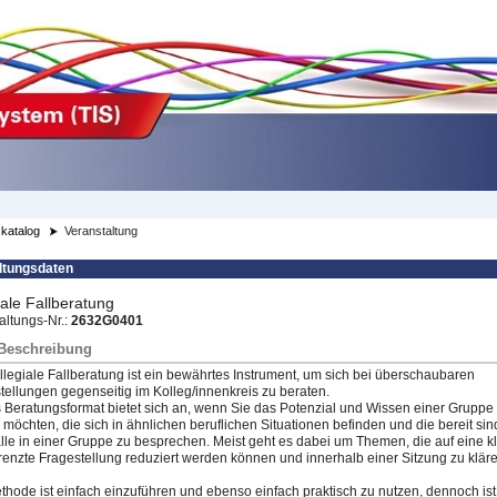
katalog
Veranstaltung
ltungsdaten
iale Fallberatung
altungs-Nr.:
2632G0401
/Beschreibung
llegiale Fallberatung ist ein bewährtes Instrument, um sich bei überschaubaren
tellu
​ngen gegenseitig im Kolleg/innenkreis zu beraten.
 Beratungsformat bietet sich an, wenn Sie das Potenzial und Wissen einer Gruppe
 möchten, die sich in ähnlichen beruflichen Situationen befinden und die bereit sin
älle in einer Gruppe zu besprechen. Meist geht es dabei um Themen, die auf eine kl
enzte Fragestellung reduziert werden können und innerhalb einer Sitzung zu klär
thode ist einfach einzuführen und ebenso einfach praktisch zu nutzen, dennoch ist