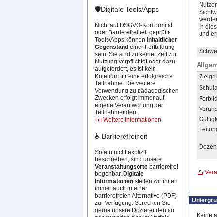
Nutzen
🛡️Digitale Tools/Apps
Sichtw
werden
Nicht auf DSGVO-Konformität
In die
oder Barrierefreiheit geprüfte
und er
Tools/Apps können
inhaltlicher
Gegenstand
einer Fortbildung
Schwer
sein. Sie sind zu keiner Zeit zur
Nutzung verpflichtet oder dazu
Allgem
aufgefordert, es ist kein
Kriterium für eine erfolgreiche
Zielgr
Teilnahme. Die weitere
Schula
Verwendung zu pädagogischen
Zwecken erfolgt immer auf
Forbil
eigene Verantwortung der
Verans
Teilnehmenden.
Gültigk
Weitere Informationen
Leitun
♿ Barrierefreiheit
Dozent
Sofern nicht explizit
beschrieben, sind unsere
Veranstaltungsorte
barrierefrei
Vera
begehbar.
Digitale
Informationen
stellen wir ihnen
immer auch in einer
barrierefreien Alternative (PDF)
Untergr
zur Verfügung. Sprechen Sie
gerne unsere Dozierenden an
Keine a