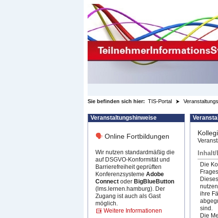
zum Inhalt wechseln
Sie befinden sich hier:
TIS-Portal
Veranstaltungs
Veranstaltungshinweise
Veransta
Kolleg
🗣
Online Fortbildungen
Veranst
Wir nutzen standardmäßig die
Inhalt
auf DSGVO-Konformität und
Die Ko
Barrierefreiheit geprüften
Frages
Konferenzsysteme
Adobe
Dieses
Connect
oder
BigBlueButton
nutzen
(lms.lernen.hamburg). Der
ihre F
Zugang ist auch als Gast
abgegr
möglich.
sind.
Weitere Informationen
Die Me