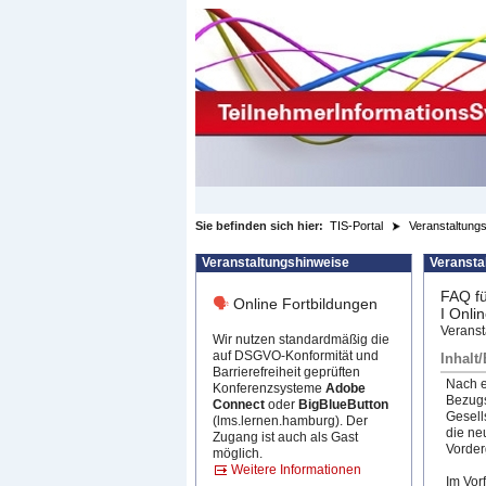
zum Inhalt wechseln
Sie befinden sich hier:
TIS-Portal
Veranstaltungs
Veranstaltungshinweise
Veransta
FAQ fü
🗣
Online Fortbildungen
I Onli
Veranst
Wir nutzen standardmäßig die
auf DSGVO-Konformität und
Inhalt
Barrierefreiheit geprüften
Nach e
Konferenzsysteme
Adobe
Bezugs
Connect
oder
BigBlueButton
Gesell
(lms.lernen.hamburg). Der
die ne
Zugang ist auch als Gast
Vorder
möglich.
Weitere Informationen
Im Vor