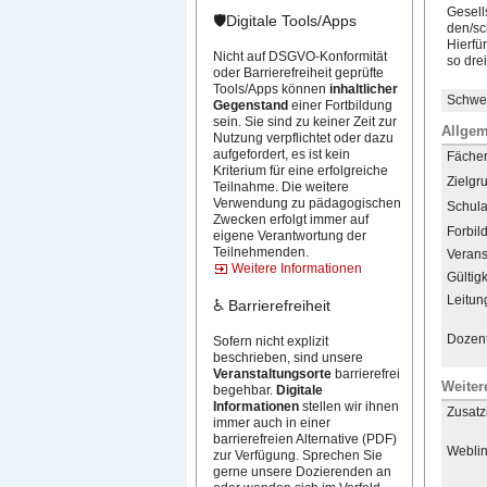
Gesell
🛡️Digitale Tools/Apps
den/sc
Hierfü
Nicht auf DSGVO-Konformität
so dre
oder Barrierefreiheit geprüfte
Tools/Apps können
inhaltlicher
Schwer
Gegenstand
einer Fortbildung
sein. Sie sind zu keiner Zeit zur
Allgem
Nutzung verpflichtet oder dazu
aufgefordert, es ist kein
Fächer 
Kriterium für eine erfolgreiche
Zielgr
Teilnahme. Die weitere
Verwendung zu pädagogischen
Schula
Zwecken erfolgt immer auf
Forbil
eigene Verantwortung der
Teilnehmenden.
Verans
Weitere Informationen
Gültigk
Leitun
♿ Barrierefreiheit
Dozent
Sofern nicht explizit
beschrieben, sind unsere
Veranstaltungsorte
barrierefrei
Weiter
begehbar.
Digitale
Informationen
stellen wir ihnen
Zusatz
immer auch in einer
barrierefreien Alternative (PDF)
Weblin
zur Verfügung. Sprechen Sie
gerne unsere Dozierenden an