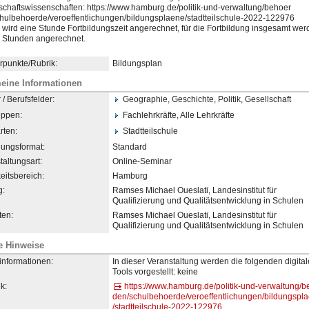
schaftswissenschafte
​n: https://www.hamburg.de/pol
​itik-und-verwaltung/behoer
hulbehoerde/veroeffe
​ntlichungen/bildungsplaene
​/stadtteilschule-2022-1229
​76
r wird eine Stunde Fortbildungszeit angerechnet, für die Fortbildung insgesamt wer
i Stunden angerechnet.
punkte/Rubrik:
Bildungsplan
eine Informationen
/ Berufsfelder:
Geographie, Geschichte, Politik, Gesellschaft
uppen:
Fachlehrkräfte, Alle Lehrkräfte
rten:
Stadtteilschule
dungsformat:
Standard
taltungsart:
Online-Seminar
eitsbereich:
Hamburg
g:
Ramses Michael Oueslati, Landesinstitut für
Qualifizierung und Qualitätsentwicklung in Schulen
en:
Ramses Michael Oueslati, Landesinstitut für
Qualifizierung und Qualitätsentwicklung in Schulen
e Hinweise
informationen:
In dieser Veranstaltung werden die folgenden digita
Tools vorgestellt: keine
k:
https://www.hamburg.de/pol
​itik-und-verwaltung/
den/schulbehoerde/veroeffe
​ntlichungen/bildungspl
/stadtteilschule-2022-1229
​76