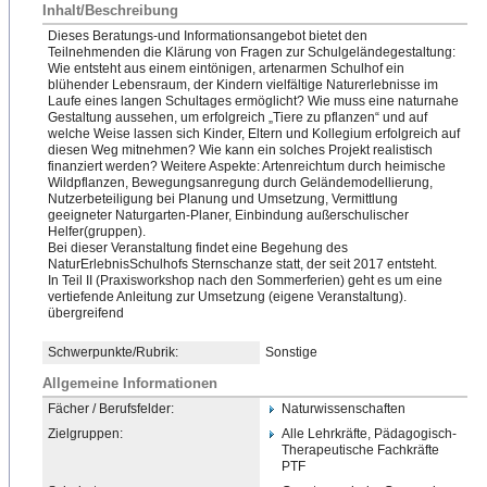
Inhalt/Beschreibung
Dieses Beratungs-und Informationsangebot bietet den
Teilnehmenden die Klärung von Fragen zur Schulgeländegestaltung:
Wie entsteht aus einem eintönigen, artenarmen Schulhof ein
blühender Lebensraum, der Kindern vielfältige Naturerlebnisse im
Laufe eines langen Schultages ermöglicht? Wie muss eine naturnahe
Gestaltung aussehen, um erfolgreich „Tiere zu pflanzen“ und auf
welche Weise lassen sich Kinder, Eltern und Kollegium erfolgreich auf
diesen Weg mitnehmen? Wie kann ein solches Projekt realistisch
finanziert werden? Weitere Aspekte: Artenreichtum durch heimische
Wildpflanzen, Bewegungsanregung durch Geländemodellierung,
Nutzerbeteiligung bei Planung und Umsetzung, Vermittlung
geeigneter Naturgarten-Planer, Einbindung außerschulischer
Helfer(gruppen).
Bei dieser Veranstaltung findet eine Begehung des
NaturErlebnisSchulhofs Sternschanze statt, der seit 2017 entsteht.
In Teil II (Praxisworkshop nach den Sommerferien) geht es um eine
vertiefende Anleitung zur Umsetzung (eigene Veranstaltung).
übergreife
​nd
Schwerpunkte/Rubrik:
Sonstige
Allgemeine Informationen
Fächer / Berufsfelder:
Naturwissenschaften
Zielgruppen:
Alle Lehrkräfte, Pädagogisch-
Therapeutische
​ Fachkräfte
PTF