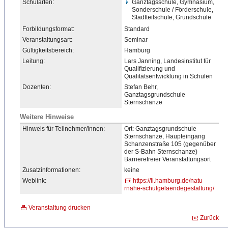
Schularten:
Ganztagsschule, Gymnasium,
Sonderschule / Förderschule,
Stadtteilschule, Grundschule
Forbildungsformat:
Standard
Veranstaltungsart:
Seminar
Gültigkeitsbereich:
Hamburg
Leitung:
Lars Janning, Landesinstitut für
Qualifizierung und
Qualitätsentwicklung in Schulen
Dozenten:
Stefan Behr,
Ganztagsgrundschule
Sternschanze
Weitere Hinweise
Hinweis für Teilnehmer/innen:
Ort: Ganztagsgrundschule
Sternschanze, Haupteingang
Schanzenstraße 105 (gegenüber
der S-Bahn Sternschanze)
Barrierefrei
​er Veranstaltungsort
Zusatzinformationen:
keine
Weblink:
https://li.hamburg.de/natu
rnahe-schulgelaendegestalt
​ung/
Veranstaltung drucken
Zurück