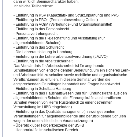
dann wirklich Seminarcharakter haben.
Inhaltliche Teilbereiche:
- Einführung in KSP (Kapazitäts- und Strukturplanung) und PPS
- Einführung in PBOn (Personalbewerbung Online)
- Einführung in VOrM (Vertretungs- und Organisationsmittel)
- Einführung in das Personalrecht
- Personalvertretungsrecht
-
​ Einführung in die IT-Beschaffung und Ausstattung (nur
allgemeinbildende Schulen)
- Einführung in das Schulrecht
- Die Lehrerausbildung in Hamburg
- Einführung in die Lehrerarbeitszeitverordnun
​g (LAZVO)
- Einführung in die Arbeitssicherheit
Das Verständnis für Arbeitssicherheit ist für angehende
Schulleitungen von entscheidender Bedeutung, um ein sicheres Lern-
und Arbeitsumfeld zu schaffen sowie rechtliche und organisatorische
Verpflichtungen zu erfüllen. In diesem Seminar werden die
entsprechenden Grundlagen behandelt und Fragen beantwortet.
- Einführung in Schulbau Hamburg
- Einführung in das Haushaltswesen (nur für Führungskräfte aus den
allgemeinbildenden Schulen, die Führungskräfte aus beruflichen
Schulen werden von Herrn Rustenbach zu einer getrennten
Veranstaltung im HIBB eingeladen)
- Einführung in das Qualitätsmanagement (in zwei getrennten
Veranstaltungen für allgemeinbildende und berufsbildende Schulen
wegen der unterschiedlichen Voraussetzungen)
- Überblick über Förderkonzepte der BSFB
- Honorarkräfte im schulischen Bereich