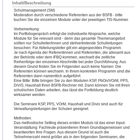
Inhalt/Beschreibung
Schulmanagement (SM)
Moderation durch verschiedene Referenten aus der BSFB - bitte
buchen Sie die einzelnen Module unter der jeweiligen TIS-Nummer.
Vorbemerkung:
Im Portfoliogespräch erfolgt die individuelle Absprache, welche
Module für Sie relevant sind - denn das gesamte Themenangebot
sollten nur Schulleiter/innen und stellvertretende Schulleitungen
besuchen. Für Abteilungsleiter gilt ein abgespecktes Programm.
Je nach Agenda der Referentinnen und Referenten, die allesamt aus
der Behörde oder dem IFBQ kommen, wechselt die zeitliche
Reihenfolge der einzelnen Abschnitte bei jeder Durchführung. Aus
diesem Grund finden Sie im Folgenden auch keine Namen: Die
Referenten können wechseln. In Ihrem konkreten Programm sind die
Referenten dann namentlich aufgeführt.
Eine Bitte: Bitte bringen Sie zu den Modulen KSP, PbOn/VOrM, PPS,
DiViS, Haushalt Ihren BSFB-Rechner mit. Dann können Sie mit Ihren
schulischen Daten arbeiten, das lässt die Fortbildung deutlich
wirksamer werden.
Die Seminare KSP, PPS, VOrM, Haushalt und Divis sind auch für
Verwaltungsleitungen der Schulen geeignet.
Methoden:
Das methodische Setting dieses ersten Moduls ist das einer Input-
Veranstaltung: Fachleute präsentieren Ihnen Grundlagenwissen und
beantworten Ihre Fragen. Aus diesem Grund ist auch die
Teilnehmerzahl meist größer als in den folgenden Seminaren, die