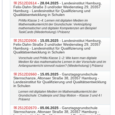
2512D2614
- 28.04.2025
- Landesinstitut Hamburg,
Felix-Dahn-Straße 3 und/oder Weidenstieg 29, 20357
Hamburg - Landesinstitut für Qualifizierung und
Qualitätsentwicklung in Schulen
PriMa Klasse 1–4: Lernen mit digitalen Medien im
Mathematikunterricht der Grundschule: Verknüpfung
mathematischer und digitaler Kompetenzen am Beispiel
TaskCards (Wiederholung) I Präsenz
2512D2606
- 15.05.2025
- Landesinstitut Hamburg,
Felix-Dahn-Straße 3 und/oder Weidenstieg 29, 20357
Hamburg - Landesinstitut für Qualifizierung und
Qualitätsentwicklung in Schulen
Vorschule und PriMa Klasse 1–2: Wie kann man digitale
Medien für das mathematische Lernen in der Vorschule und im
Anfangsunterricht sinnvoll nutzen? (Wiederholung) | Präsenz
2512D2660
- 15.05.2025
- Ganztagsgrundschule
Sternschanze, Altonaer Straße 38, 20357 Hamburg -
Landesinstitut für Qualifizierung und Qualitätsentwicklung
in Schulen
Lernen mit digitalen Medien im Mathematikunterricht der
Grundschule: Chatterpix und Stop Motion – Klasse 3 und 4 l
Präsenz
2512D2670
- 05.06.2025
- Ganztagsgrundschule
Sternschanze, Altonaer Straße 38, 20357 Hamburg -