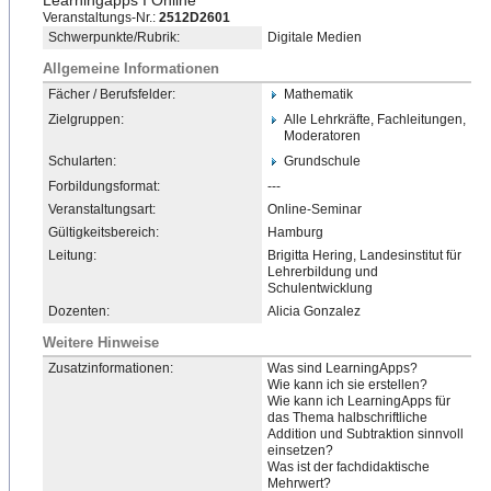
Learningapps I Online
Veranstaltungs-Nr.:
2512D2601
Schwerpunkte/Rubrik:
Digitale Medien
Allgemeine Informationen
Fächer / Berufsfelder:
Mathematik
Zielgruppen:
Alle Lehrkräfte, Fachleitungen,
Moderatoren
Schularten:
Grundschule
Forbildungsformat:
---
Veranstaltungsart:
Online-Seminar
Gültigkeitsbereich:
Hamburg
Leitung:
Brigitta Hering, Landesinstitut für
Lehrerbildung und
Schulentwicklung
Dozenten:
Alicia Gonzalez
Weitere Hinweise
Zusatzinformationen:
Was sind LearningApps?
Wie kann ich sie erstellen?
Wie kann ich LearningApps für
das Thema halbschriftliche
Addition und Subtraktion sinnvoll
einsetzen?
Was ist der fachdidaktische
Mehrwert?