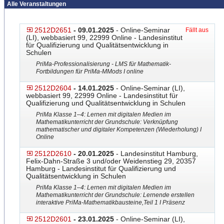
Alle Veranstaltungen
2512D2651
- 09.01.2025
- Online-Seminar
Fällt aus
(LI), webbasiert 99, 22999 Online - Landesinstitut
für Qualifizierung und Qualitätsentwicklung in
Schulen
PriMa-Professionalisierung
​ - LMS für Mathematik-
Fortbildungen für PriMa-MMods I online
2512D2604
- 14.01.2025
- Online-Seminar (LI),
webbasiert 99, 22999 Online - Landesinstitut für
Qualifizierung und Qualitätsentwicklung in Schulen
PriMa Klasse 1–4: Lernen mit digitalen Medien im
Mathematikunterricht der Grundschule: Verknüpfung
mathematischer und digitaler Kompetenzen (Wiederholung) I
Online
2512D2610
- 20.01.2025
- Landesinstitut Hamburg,
Felix-Dahn-Straße 3 und/oder Weidenstieg 29, 20357
Hamburg - Landesinstitut für Qualifizierung und
Qualitätsentwicklung in Schulen
PriMa Klasse 1–4: Lernen mit digitalen Medien im
Mathematikunterricht der Grundschule: Lernende erstellen
interaktive PriMa-Mathematikbausteine,
​ Teil 1 I Präsenz
2512D2601
- 23.01.2025
- Online-Seminar (LI),