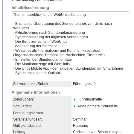
Veranstaltungs-Nr.:
2524U0601
Inhalt/Beschreibung
Themenüberblick für die WebUntis Schulung:
- Erstmalige Übertragung des Stundenplanes von Untis nach
WebUntis
- Aktualisierung nach Stundenplanänderung
- Synchronisierung der täglichen Vertretungen
- Die Benutzerrechte in WebUntis
- Adaptierung der Startseite
- WebUntis als Informations- und Kommunikationstool
(Tagesnachrichten, Persönliche Nachrichten, Ticker etc.)
- Einstellen der Stundenplanformate
- Die Monitoranzeige mit WebUntis
- Die Untis Mobile App - den aktuellen Stundenplan am Smartphone
- Synchronisation mit Outlook
Schwerpunkte/Rubrik:
Führungskräfte
Allgemeine Informationen
Zielgruppen:
Führungskräfte
Schularten:
keine primäre Schulstufe
Forbildungsformat:
---
Veranstaltungsart:
Seminar
Gültigkeitsbereich:
Hamburg
Leitung:
Christiane von Schachtmeyer,