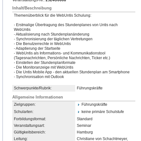
Veranstaltungs-Nr.:
2524U0608
Inhalt/Beschreibung
Themenüberblick für die WebUntis Schulung:
- Erstmalige Übertragung des Stundenplanes von Untis nach
WebUntis
- Aktualisierung nach Stundenplanänderung
- Synchronisierung der täglichen Vertretungen
- Die Benutzerrechte in WebUntis
- Adaptierung der Startseite
- WebUntis als Informations- und Kommunikationstool
(Tagesnachrichten, Persönliche Nachrichten, Ticker etc.)
- Einstellen der Stundenplanformate
- Die Monitoranzeige mit WebUntis
- Die Untis Mobile App - den aktuellen Stundenplan am Smartphone
- Synchronisation mit Outlook
Schwerpunkte/Rubrik:
Führungskräfte
Allgemeine Informationen
Zielgruppen:
Führungskräfte
Schularten:
keine primäre Schulstufe
Forbildungsformat:
Standard
Veranstaltungsart:
Seminar
Gültigkeitsbereich:
Hamburg
Leitung:
Christiane von Schachtmeyer,