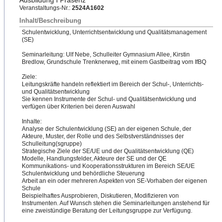
Ausbildung I Präsenz
Veranstaltungs-Nr.:
2524A1602
Inhalt/Beschreibung
Schulentwicklung, Unterrichtsentwicklung und Qualitätsmanagement
(SE)
Seminarleitung: Ulf Nebe, Schulleiter Gymnasium Allee, Kirstin
Bredlow, Grundschule Trenknerweg, mit einem Gastbeitrag vom IfBQ
Ziele:
Leitungskräft
​e handeln reflektiert im Bereich der Schul-, Unterrichts-
und Qualitätsentwicklung
Sie kennen Instrumente der Schul- und Qualitätsentwicklung und
verfügen über Kriterien bei deren Auswahl
Inhalte:
Analyse der Schulentwicklung (SE) an der eigenen Schule, der
Akteure, Muster, der Rolle und des Selbstverständnisses der
Schulleitung(sgruppe)
Stra
​tegische Ziele der SE/UE und der Qualitätsentwicklung (QE)
Modelle, Handlungsfelder, Akteure der SE und der QE
Kommunikations- und Kooperationsstrukturen im Bereich SE/UE
Schulentwicklung und behördliche Steuerung
Arbeit an ein oder mehreren Aspekten von SE-Vorhaben der eigenen
Schule
Beispielhaftes Ausprobieren, Diskutieren, Modifizieren von
Instrumenten. Auf Wunsch stehen die Seminarleitungen anstehend für
eine zweistündige Beratung der Leitungsgruppe zur Verfügung.