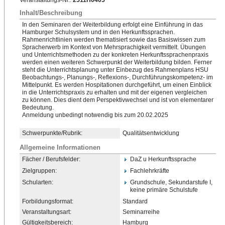
Veranstaltungs-Nr.:
2511H0405
Inhalt/Beschreibung
In den Seminaren der Weiterbildung erfolgt eine Einführung in das
Hamburger Schulsystem und in den Herkunftssprachen.
Rahmenrichtlinien werden thematisiert sowie das Basiswissen zum
Spracherwerb im Kontext von Mehrsprachigkeit vermittelt. Übungen
und Unterrichtsmethoden zu der konkreten Herkunftssprachenpraxis
werden einen weiteren Schwerpunkt der Weiterbildung bilden. Ferner
steht die Unterrichtsplanung unter Einbezug des Rahmenplans HSU
Beobachtungs-, Planungs-, Reflexions-, Durchführungskompetenz- im
Mittelpunkt. Es werden Hospitationen durchgeführt, um einen Einblick
in die Unterrichtspraxis zu erhalten und mit der eigenen vergleichen
zu können. Dies dient dem Perspektivwechsel und ist von elementarer
Bedeutung.
Anmeldung unbedingt notwendig bis zum 20.02.2025
Schwerpunkte/Rubrik:
Qualitätsentwicklung
Allgemeine Informationen
Fächer / Berufsfelder:
DaZ u Herkunftssprache
Zielgruppen:
Fachlehrkräfte
Schularten:
Grundschule, Sekundarstufe I,
keine primäre Schulstufe
Forbildungsformat:
Standard
Veranstaltungsart:
Seminarreihe
Gültigkeitsbereich:
Hamburg