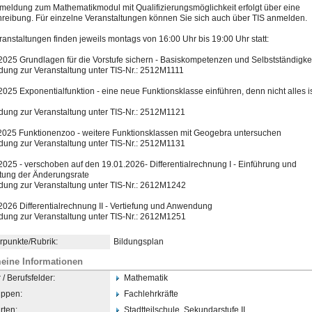
meldung zum Mathematikmodul mit Qualifizierungsmöglichkeit
​ erfolgt über eine
reibung. Für einzelne Veranstaltungen können Sie sich auch über TIS anmelden.
ranstaltungen finden jeweils montags von 16:00 Uhr bis 19:00 Uhr statt:
2025 Grundlagen für die Vorstufe sichern - Basiskompetenzen und Selbstständigkei
dun
​g zur Veranstaltung unter TIS-Nr.: 2512M1111
2025 Exponentialfunktion - eine neue Funktionsklasse einführen, denn nicht alles i
ung zur Veranstaltung unter TIS-Nr.: 2512M1121
2025 Funktionenzoo - weitere Funktionsklassen mit Geogebra untersuchen
ung zur Veranstaltung unter TIS-Nr.: 2512M1131
2025 - verschoben auf den 19.01.2026- Differentialrechnung I - Einführung und
ung der Änderungsrate
ung zur Veranstaltung unter TIS-Nr.: 2612M1242
2026 Differentialrechnung II - Vertiefung und Anwendung
ung zur Veranstaltung unter TIS-Nr.: 2612M1251
punkte/Rubrik:
Bildungsplan
eine Informationen
/ Berufsfelder:
Mathematik
uppen:
Fachlehrkräfte
rten:
Stadtteilschule, Sekundarstufe II