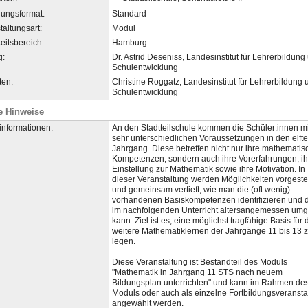
dungsformat:
Standard
taltungsart:
Modul
eitsbereich:
Hamburg
g:
Dr. Astrid Deseniss, Landesinstitut für Lehrerbildung
Schulentwicklung
en:
Christine Roggatz, Landesinstitut für Lehrerbildung 
Schulentwicklung
e Hinweise
informationen:
An den Stadtteilschule kommen die Schüler:innen mi
sehr unterschiedlichen Voraussetzungen in den elft
Jahrgang. Diese betreffen nicht nur ihre mathemati
Kompetenzen, sondern auch ihre Vorerfahrungen, ih
Einstellung zur Mathematik sowie ihre Motivation. In
dieser Veranstaltung werden Möglichkeiten vorgestel
und gemeinsam vertieft, wie man die (oft wenig)
vorhandenen Basiskompetenzen identifizieren und 
im nachfolgenden Unterricht altersangemessen um
kann. Ziel ist es, eine möglichst tragfähige Basis für 
weitere Mathematiklernen der Jahrgänge 11 bis 13 
legen.
Di​​e​se Veranstaltung ist Bestandteil des Moduls
"Mathematik in Jahrgang 11 STS nach neuem
Bildungsplan unterrichten" und kann im Rahmen de
Moduls oder auch als einzelne Fortbildungsveransta
angewählt werden.