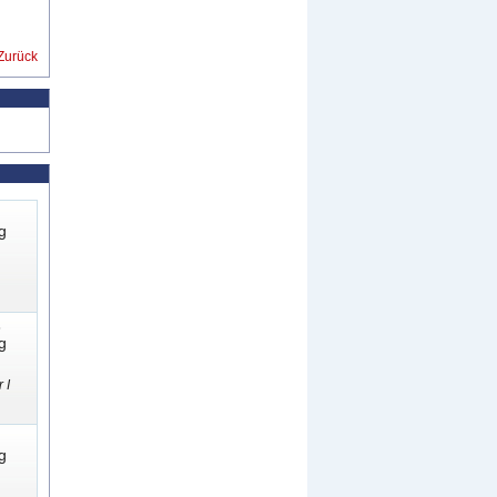
Zurück
g
3
g
 I
g