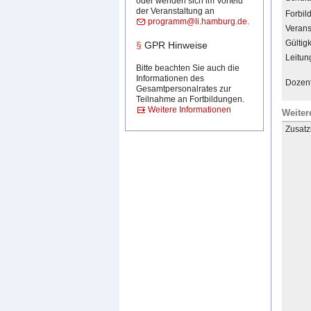
oder wenden sich im Vorfeld
der Veranstaltung an
Forbil
programm@li.hamburg.de
.
Verans
Gültigk
§
GPR Hinweise
Leitun
Bitte beachten Sie auch die
Informationen des
Dozent
Gesamtpersonalrates zur
Teilnahme an Fortbildungen.
Weitere Informationen
Weiter
Zusatz