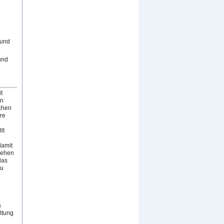
 und
und
t
en
schen
re
lt
damit
gehen
das
zu
s
ltung