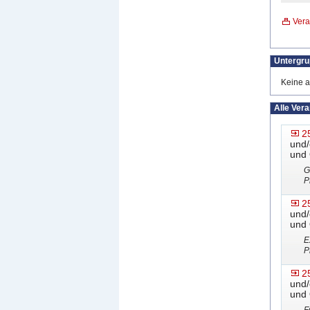
Vera
Untergr
Keine a
Alle Ver
2
und/
und 
G
P
2
und/
und 
E
P
2
und/
und 