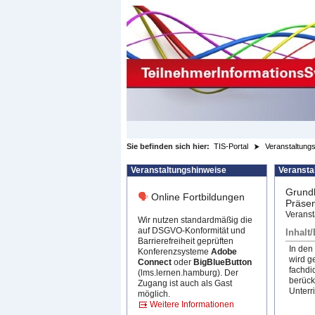
zum Inhalt wechseln
Sie befinden sich hier:
TIS-Portal
Veranstaltungs
Veranstaltungshinweise
Veransta
Grundl
🗣
Online Fortbildungen
Präse
Veranst
Wir nutzen standardmäßig die
auf DSGVO-Konformität und
Inhalt
Barrierefreiheit geprüften
In den
Konferenzsysteme
Adobe
wird g
Connect
oder
BigBlueButton
fachdi
(lms.lernen.hamburg). Der
berück
Zugang ist auch als Gast
Unterr
möglich.
Weitere Informationen