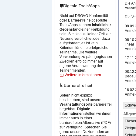
Die An
🛡️Digitale Tools/Apps
Aussch
Nicht auf DSGVO-Konformität
Die Ve
oder Barrierefreiheit geprüfte
Tools/Apps können
inhaltlicher
08.09.
Gegenstand
einer Fortbildung
Anmel
sein. Sie sind zu keiner Zeit zur
Nutzung verpflichtet oder dazu
06.10.
aufgefordert, es ist kein
linear
Kriterium für eine erfolgreiche
Anmeld
Teilnahme. Die weitere
Verwendung zu pädagogischen
17.11.
Zwecken erfolgt immer auf
Anmeld
eigene Verantwortung der
Teilnehmenden.
08.12.
Weitere Informationen
Bedeut
Anmeld
♿ Barrierefreiheit
16.02.
Anmeld
Sofern nicht explizit
beschrieben, sind unsere
Veranstaltungsorte
barrierefrei
Schwer
begehbar.
Digitale
Informationen
stellen wir ihnen
Allgem
immer auch in einer
Fächer 
barrierefreien Alternative (PDF)
zur Verfügung. Sprechen Sie
Zielgr
gerne unsere Dozierenden an
Schula