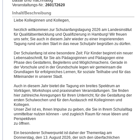
basal und nachhaltig
Veranstaltungs-Nr.:
2601T2620
Inhalt/Beschreibung
Liebe Kolleginnen und Kollegen,
herzlich willkommen zur Schulanfangstagung 2026 am Landesinstitut
für Qualitätsentwicklung und Qualifizierung in Hamburg! Wir freuen
uns sehr, Sie auch in diesem Jahr wieder zu einer inspirierenden
Tagung rund um den Start in das neue Schuljahr begrüßen zu dürfen.
Der Schulanfang ist eine besondere Zeit: Für Kinder beginnt ein neuer
Lebensabschnitt, für Sie als Pädagoginnen und Pädagogen eine
Phase des Gestaltens, Begleitens und Möglichmachens. Gerade in
der Vorschule und in der Grundschule legen wir gemeinsam die
Grundlagen für erfolgreiches Lernen, für soziale Teilhabe und für das
Miteinander in unserer Stadt.
Auch in diesem Jahr bietet die Tagung ein breites Spektrum an
Vorträgen, Workshops und praxisnahen Veranstaltungen. Sie finden
hier zahlreiche Anregungen für Ihren Unterricht, für die Gestaltung der
ersten Schulwochen und für den Austausch mit Kolleginnen und
Kollegen.
Unser Ziel ist es, Ihnen Impulse zu geben, die Sie in Ihrem Schulalltag
unmittelbar nutzen können - und zugleich Raum für neue Ideen und
Perspektiven
zu öffnen.
Ein besonderer Schwerpunkt ist daher der Thementag am
Donnerstag, den 13. August 2026, der sich den überfachlichen