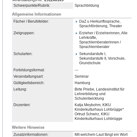
Veranstaltungs-Nr.:
2511X0103
Schwerpunkte/Rubrik:
Sprachbildung
Allgemeine Informationen
Fächer / Berufsfelder:
DaZ u Herkunftssprache,
Sprachförderung, Theater
Zielgruppen:
Erzieher / Erzieherinnen, Alle
Lehrkräfte,
Sprachlernberaterinnen /
Sprachlernberater
Schularten:
Sekundarstufe I,
Sekundarstufe II, Vorschule,
Grundschule
Forbildungsformat:
---
Veranstaltungsart:
Seminar
Gültigkeitsbereich:
Hamburg
Leitung:
Birte Priebe, Landesinstitut für
Lehrerbildung und
Schulentwicklung
Dozenten:
Katja Meybohm, KIKU
Kinderkulturhaus Lohbrügge*
Ortrud Schwirz, KIKU
Kinderkulturhaus Lohbrügge
Weitere Hinweise
Zusatzinformationen:
Mit welchem Laut fängt ein Wort