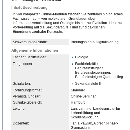
Veranstaltungs-Nr.:
2513B2004
Inhalt/Beschreibung
In vier kompakten Online-Modulen frischen Sie zentrales biologisches
Fachwissen auf – von molekularen Grundlagen über
Informationsverarbeitung und Ökologie bis hin zur Evolution. Ideal zur
Vorbereitung auf die Sekundarstufe II und zur didaktischen
Einordnung zentraler Konzepte.
Schwerpunkte/Rubrik:
Bildungsplan & Digitalisierung
Allgemeine Informationen
Fächer / Berufsfelder:
Biologie
Zielgruppen:
Fachlehrkräfte,
Berufseinsteiger /
Berufseinsteigerinnen,
Berufseinsteiger/ Quereinstieg
Schularten:
Sekundarstufe II
Forbildungsformat:
Standard
Veranstaltungsart:
Online-Seminar
Gültigkeitsbereich:
Hamburg
Leitung:
Lars Janning, Landesinstitut für
Lehrerbildung und
Schulentwicklung
Dozenten:
Tanja Pawlak, Albrecht-Thaer-
Gymnasium