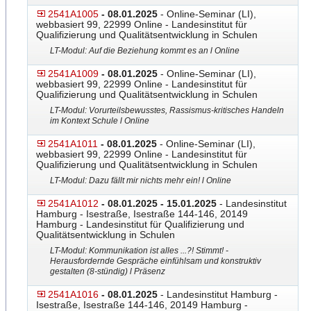
2541A1005
- 08.01.2025
- Online-Seminar (LI),
webbasiert 99, 22999 Online - Landesinstitut für
Qualifizierung und Qualitätsentwicklung in Schulen
LT-Modul: Auf die Beziehung kommt es an l Online
2541A1009
- 08.01.2025
- Online-Seminar (LI),
webbasiert 99, 22999 Online - Landesinstitut für
Qualifizierung und Qualitätsentwicklung in Schulen
LT-Modul: Vorurteilsbewusstes, Rassismus-kritisches Handeln
im Kontext Schule l Online
2541A1011
- 08.01.2025
- Online-Seminar (LI),
webbasiert 99, 22999 Online - Landesinstitut für
Qualifizierung und Qualitätsentwicklung in Schulen
LT-Modul: Dazu fällt mir nichts mehr ein! l Online
2541A1012
- 08.01.2025 - 15.01.2025
- Landesinstitut
Hamburg - Isestraße, Isestraße 144-146, 20149
Hamburg - Landesinstitut für Qualifizierung und
Qualitätsentwicklung in Schulen
LT-Modul: Kommunikation ist alles ...?! Stimmt! -
Herausfordernde Gespräche einfühlsam und konstruktiv
gestalten (8-stündig) l Präsenz
2541A1016
- 08.01.2025
- Landesinstitut Hamburg -
Isestraße, Isestraße 144-146, 20149 Hamburg -