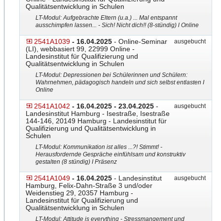
Qualitätsentwicklung in Schulen
LT-Modul: Aufgebrachte Eltern (u.a.) ... Mal entspannt
ausschimpfen lassen... - Sich! Nicht dich!! (8-stündig) l Online
2541A1039
- 16.04.2025
- Online-Seminar
ausgebucht
(LI), webbasiert 99, 22999 Online -
Landesinstitut für Qualifizierung und
Qualitätsentwicklung in Schulen
LT-Modul: Depressionen bei Schülerinnen und Schülern:
Wahrnehmen, pädagogisch handeln und sich selbst entlasten I
Online
2541A1042
- 16.04.2025 - 23.04.2025
-
ausgebucht
Landesinstitut Hamburg - Isestraße, Isestraße
144-146, 20149 Hamburg - Landesinstitut für
Qualifizierung und Qualitätsentwicklung in
Schulen
LT-Modul: Kommunikation ist alles ...?! Stimmt! -
Herausfordernde Gespräche einfühlsam und konstruktiv
gestalten (8 stündig) I Präsenz
2541A1049
- 16.04.2025
- Landesinstitut
ausgebucht
Hamburg, Felix-Dahn-Straße 3 und/oder
Weidenstieg 29, 20357 Hamburg -
Landesinstitut für Qualifizierung und
Qualitätsentwicklung in Schulen
LT-Modul: Attitude is everything - Stressmangement und