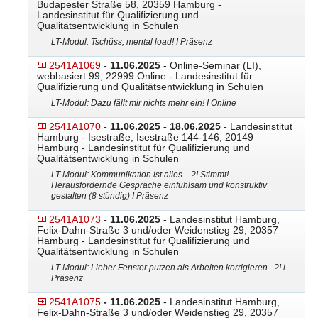
Budapester Straße 58, 20359 Hamburg -
Landesinstitut für Qualifizierung und
Qualitätsentwicklung in Schulen
LT-Modul: Tschüss, mental load! I Präsenz
2541A1069
- 11.06.2025
- Online-Seminar (LI),
webbasiert 99, 22999 Online - Landesinstitut für
Qualifizierung und Qualitätsentwicklung in Schulen
LT-Modul: Dazu fällt mir nichts mehr ein! I Online
2541A1070
- 11.06.2025 - 18.06.2025
- Landesinstitut
Hamburg - Isestraße, Isestraße 144-146, 20149
Hamburg - Landesinstitut für Qualifizierung und
Qualitätsentwicklung in Schulen
LT-Modul: Kommunikation ist alles ...?! Stimmt! -
Herausfordernde Gespräche einfühlsam und konstruktiv
gestalten (8 stündig) I Präsenz
2541A1073
- 11.06.2025
- Landesinstitut Hamburg,
Felix-Dahn-Straße 3 und/oder Weidenstieg 29, 20357
Hamburg - Landesinstitut für Qualifizierung und
Qualitätsentwicklung in Schulen
LT-Modul: Lieber Fenster putzen als Arbeiten korrigieren...?! l
Präsenz
2541A1075
- 11.06.2025
- Landesinstitut Hamburg,
Felix-Dahn-Straße 3 und/oder Weidenstieg 29, 20357