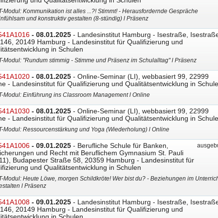
ifizierung und Qualitätsentwicklung in Schulen
T-Modul: Kommunikation ist alles ...?! Stimmt! - Herausfordernde Gespräche
infühlsam und konstruktiv gestalten (8-stündig) l Präsenz
541A1016
- 08.01.2025
- Landesinstitut Hamburg - Isestraße, Isestraß
146, 20149 Hamburg - Landesinstitut für Qualifizierung und
itätsentwicklung in Schulen
T-Modul: "Rundum stimmig - Stimme und Präsenz im Schulalltag" l Präsenz
541A1020
- 08.01.2025
- Online-Seminar (LI), webbasiert 99, 22999
ne - Landesinstitut für Qualifizierung und Qualitätsentwicklung in Schul
T-Modul: Einführung ins Classroom Management l Online
541A1030
- 08.01.2025
- Online-Seminar (LI), webbasiert 99, 22999
ne - Landesinstitut für Qualifizierung und Qualitätsentwicklung in Schul
T-Modul: Ressourcenstärkung und Yoga (Wiederholung) l Online
541A1006
- 09.01.2025
- Berufliche Schule für Banken,
ausgebu
icherungen und Recht mit Beruflichem Gymnasium St. Pauli
11), Budapester Straße 58, 20359 Hamburg - Landesinstitut für
ifizierung und Qualitätsentwicklung in Schulen
T-Modul: Heute Löwe, morgen Schildkröte! Wer bist du? - Beziehungen im Unterrich
estalten l Präsenz
541A1008
- 09.01.2025
- Landesinstitut Hamburg - Isestraße, Isestraß
146, 20149 Hamburg - Landesinstitut für Qualifizierung und
itätsentwicklung in Schulen