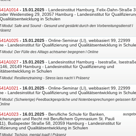
541A1014
- 15.01.2025
- Landesinstitut Hamburg, Felix-Dahn-Straße 3
oder Weidenstieg 29, 20357 Hamburg - Landesinstitut für Qualifizierun
Qualitätsentwicklung in Schulen
T-Modul: Safe and Sound - Gesund und gestärkt durch den Vorbereitungsdienst! l
räsenz
541A1025
- 15.01.2025
- Online-Seminar (LI), webbasiert 99, 22999
ne - Landesinstitut für Qualifizierung und Qualitätsentwicklung in Schul
T-Modul: Der Fülle des Alltags achtsamer begegnen l Online
541A1027
- 15.01.2025
- Landesinstitut Hamburg - Isestraße, Isestraß
146, 20149 Hamburg - Landesinstitut für Qualifizierung und
itätsentwicklung in Schulen
T-Modul: Resilienztraining - Stress lass nach! l Präsenz
541A1021
- 16.01.2025
- Online-Seminar (LI), webbasiert 99, 22999
ne - Landesinstitut für Qualifizierung und Qualitätsentwicklung in Schul
T-Modul: (Schwierige) Feedbackgespräche und Notenbesprechungen gelassen fü
 Online
541A1023
- 16.01.2025
- Berufliche Schule für Banken,
ausgebu
icherungen und Recht mit Beruflichem Gymnasium St. Pauli
11), Budapester Straße 58, 20359 Hamburg - Landesinstitut für
ifizierung und Qualitätsentwicklung in Schulen
T-Modul: Tschüss, mental load! l Präsenz