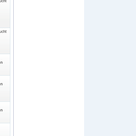
cht
cht
en
en
en