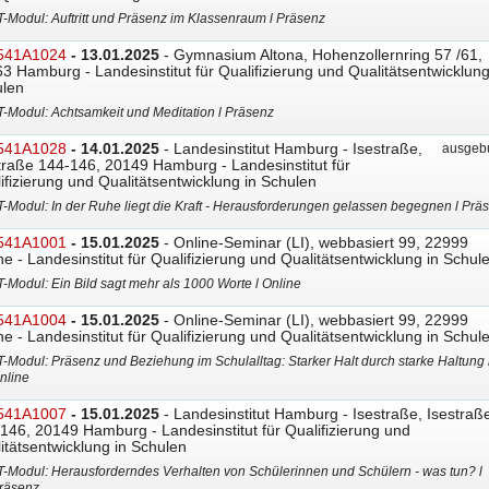
T-Modul: Auftritt und Präsenz im Klassenraum l Präsenz
541A1024
- 13.01.2025
- Gymnasium Altona, Hohenzollernring 57 /61,
3 Hamburg - Landesinstitut für Qualifizierung und Qualitätsentwicklung
len
T-Modul: Achtsamkeit und Meditation l Präsenz
541A1028
- 14.01.2025
- Landesinstitut Hamburg - Isestraße,
ausgebu
traße 144-146, 20149 Hamburg - Landesinstitut für
ifizierung und Qualitätsentwicklung in Schulen
T-Modul: In der Ruhe liegt die Kraft - Herausforderungen gelassen begegnen l Prä
541A1001
- 15.01.2025
- Online-Seminar (LI), webbasiert 99, 22999
ne - Landesinstitut für Qualifizierung und Qualitätsentwicklung in Schul
T-Modul: Ein Bild sagt mehr als 1000 Worte l Online
541A1004
- 15.01.2025
- Online-Seminar (LI), webbasiert 99, 22999
ne - Landesinstitut für Qualifizierung und Qualitätsentwicklung in Schul
T-Modul: Präsenz und Beziehung im Schulalltag: Starker Halt durch starke Haltung 
nline
541A1007
- 15.01.2025
- Landesinstitut Hamburg - Isestraße, Isestraß
146, 20149 Hamburg - Landesinstitut für Qualifizierung und
itätsentwicklung in Schulen
T-Modul: Herausforderndes Verhalten von Schülerinnen und Schülern - was tun? l
räsenz