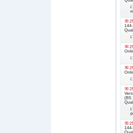
Qual
L
e
2
144-
Qual
L
2
Onli
L
2
Onli
L
2
Vers
(BS 
Qual
L
g
2
144-
Qual