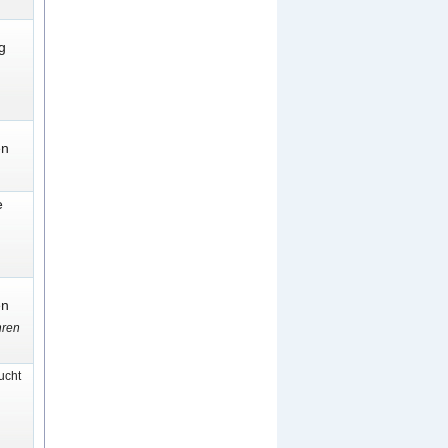
g
en
e
en
hren
cht