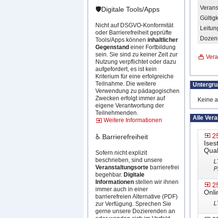
Verans
🛡️Digitale Tools/Apps
Gültigk
Nicht auf DSGVO-Konformität
Leitun
oder Barrierefreiheit geprüfte
Dozent
Tools/Apps können
inhaltlicher
Gegenstand
einer Fortbildung
sein. Sie sind zu keiner Zeit zur
Vera
Nutzung verpflichtet oder dazu
aufgefordert, es ist kein
Kriterium für eine erfolgreiche
Teilnahme. Die weitere
Untergr
Verwendung zu pädagogischen
Zwecken erfolgt immer auf
Keine a
eigene Verantwortung der
Teilnehmenden.
Alle Ver
Weitere Informationen
2
♿ Barrierefreiheit
Ises
Qual
Sofern nicht explizit
beschrieben, sind unsere
L
Veranstaltungsorte
barrierefrei
P
begehbar.
Digitale
Informationen
stellen wir ihnen
2
immer auch in einer
Onli
barrierefreien Alternative (PDF)
L
zur Verfügung. Sprechen Sie
gerne unsere Dozierenden an