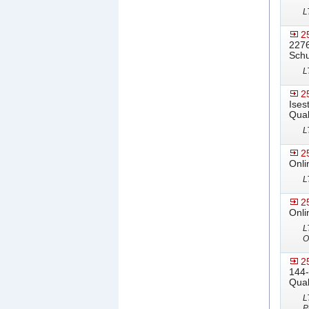
L
2
2276
Schu
L
2
Ises
Qual
L
2
Onli
L
2
Onli
L
O
2
144-
Qual
L
P