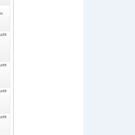
en
cht
cht
cht
cht