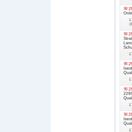
2
Onli
L
O
2
Stra
Land
Schu
L
2
Ises
Qual
L
2
2299
Qual
L
2
Ises
Qual
L