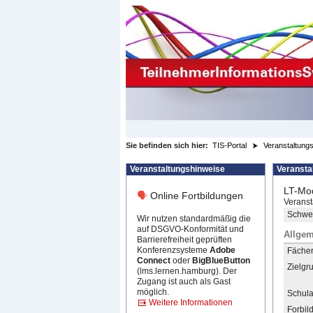
zum Inhalt wechseln
Sie befinden sich hier:
TIS-Portal
Veranstaltungs
Veranstaltungshinweise
Veransta
LT-Mod
🗣
Online Fortbildungen
Veranst
Schwer
Wir nutzen standardmäßig die
auf DSGVO-Konformität und
Allgem
Barrierefreiheit geprüften
Konferenzsysteme
Adobe
Fächer 
Connect
oder
BigBlueButton
Zielgr
(lms.lernen.hamburg). Der
Zugang ist auch als Gast
möglich.
Schula
Weitere Informationen
Forbil