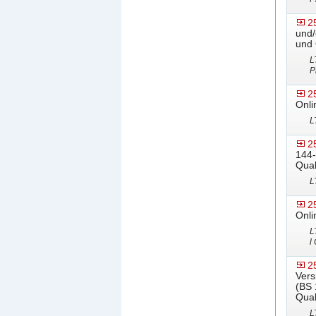
2
und/
und 
L
P
2
Onli
L
2
144-
Qual
L
2
Onli
L
l
2
Vers
(BS 
Qual
L