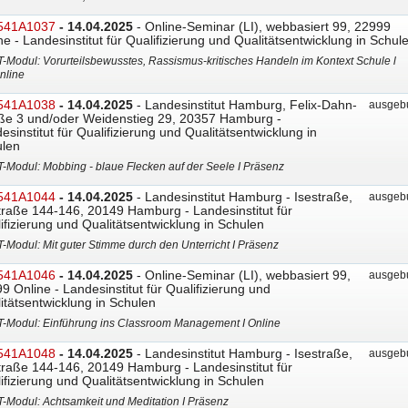
541A1037
- 14.04.2025
- Online-Seminar (LI), webbasiert 99, 22999
ne - Landesinstitut für Qualifizierung und Qualitätsentwicklung in Schul
T-Modul: Vorurteilsbewusstes, Rassismus-kritisches Handeln im Kontext Schule l
nline
541A1038
- 14.04.2025
- Landesinstitut Hamburg, Felix-Dahn-
ausgebu
ße 3 und/oder Weidenstieg 29, 20357 Hamburg -
esinstitut für Qualifizierung und Qualitätsentwicklung in
len
T-Modul: Mobbing - blaue Flecken auf der Seele I Präsenz
541A1044
- 14.04.2025
- Landesinstitut Hamburg - Isestraße,
ausgebu
traße 144-146, 20149 Hamburg - Landesinstitut für
ifizierung und Qualitätsentwicklung in Schulen
T-Modul: Mit guter Stimme durch den Unterricht I Präsenz
541A1046
- 14.04.2025
- Online-Seminar (LI), webbasiert 99,
ausgebu
9 Online - Landesinstitut für Qualifizierung und
itätsentwicklung in Schulen
T-Modul: Einführung ins Classroom Management I Online
541A1048
- 14.04.2025
- Landesinstitut Hamburg - Isestraße,
ausgebu
traße 144-146, 20149 Hamburg - Landesinstitut für
ifizierung und Qualitätsentwicklung in Schulen
T-Modul: Achtsamkeit und Meditation I Präsenz