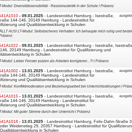
T-Modul: Diversitätssensibilität - Rassismuskritik in der Schule l Präsenz
541A1010
- 09.01.2025
- Landesinstitut Hamburg - Isestraße,
ausgebu
traße 144-146, 20149 Hamburg - Landesinstitut für
ifizierung und Qualitätsentwicklung in Schulen
ÄLLT AUS! LT-Modul: Selbstsicheres Verhalten: Ich behaupte mich ruhig und besti
 Präsenz
541A1022
- 09.01.2025
- Landesinstitut Hamburg - Isestraße, Isestraß
146, 20149 Hamburg - Landesinstitut für Qualifizierung und
itätsentwicklung in Schulen
T-Modul: Lieber Fenster putzen als Arbeiten korrigieren...?! l Präsenz
541A1002
- 13.01.2025
- Landesinstitut Hamburg - Isestraße,
ausgebu
traße 144-146, 20149 Hamburg - Landesinstitut für
ifizierung und Qualitätsentwicklung in Schulen
T-Modul: Konfliktmoderation und Beziehungsarbeit bei Unterrichtsstörungen l Präs
541A1015
- 13.01.2025
- Landesinstitut Hamburg - Isestraße,
ausgebu
traße 144-146, 20149 Hamburg - Landesinstitut für
ifizierung und Qualitätsentwicklung in Schulen
T-Modul: Mit guter Stimme durch den Unterricht l Präsenz
541A1018
- 13.01.2025
- Landesinstitut Hamburg, Felix-Dahn-Straße 3
oder Weidenstieg 29, 20357 Hamburg - Landesinstitut für Qualifizierun
Qualitätsentwicklung in Schulen