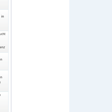
 in
cht
senz
en
en
l
e