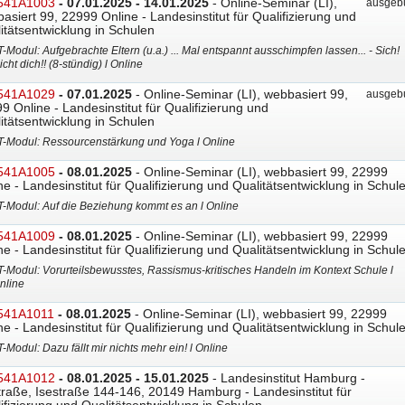
541A1003
- 07.01.2025 - 14.01.2025
- Online-Seminar (LI),
ausgebu
asiert 99, 22999 Online - Landesinstitut für Qualifizierung und
itätsentwicklung in Schulen
T-Modul: Aufgebrachte Eltern (u.a.) ... Mal entspannt ausschimpfen lassen... - Sich!
icht dich!! (8-stündig) l Online
541A1029
- 07.01.2025
- Online-Seminar (LI), webbasiert 99,
ausgebu
9 Online - Landesinstitut für Qualifizierung und
itätsentwicklung in Schulen
T-Modul: Ressourcenstärkung und Yoga l Online
541A1005
- 08.01.2025
- Online-Seminar (LI), webbasiert 99, 22999
ne - Landesinstitut für Qualifizierung und Qualitätsentwicklung in Schul
T-Modul: Auf die Beziehung kommt es an l Online
541A1009
- 08.01.2025
- Online-Seminar (LI), webbasiert 99, 22999
ne - Landesinstitut für Qualifizierung und Qualitätsentwicklung in Schul
T-Modul: Vorurteilsbewusstes, Rassismus-kritisches Handeln im Kontext Schule l
nline
541A1011
- 08.01.2025
- Online-Seminar (LI), webbasiert 99, 22999
ne - Landesinstitut für Qualifizierung und Qualitätsentwicklung in Schul
T-Modul: Dazu fällt mir nichts mehr ein! l Online
541A1012
- 08.01.2025 - 15.01.2025
- Landesinstitut Hamburg -
traße, Isestraße 144-146, 20149 Hamburg - Landesinstitut für