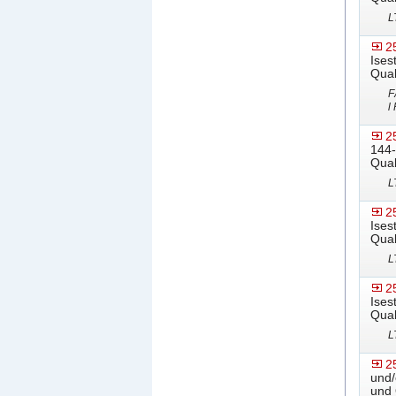
L
2
Ises
Qual
F
l
2
144-
Qual
L
2
Ises
Qual
L
2
Ises
Qual
L
2
und/
und 