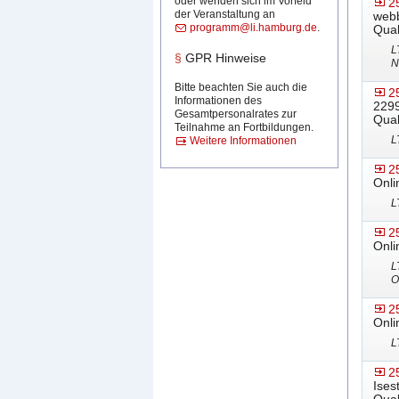
oder wenden sich im Vorfeld
2
der Veranstaltung an
webb
programm@li.hamburg.de
.
Qual
L
§
GPR Hinweise
N
Bitte beachten Sie auch die
2
Informationen des
2299
Gesamtpersonalrates zur
Qual
Teilnahme an Fortbildungen.
L
Weitere Informationen
2
Onli
L
2
Onli
L
O
2
Onli
L
2
Ises