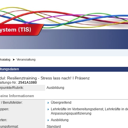
katalog
Veranstaltung
ltungsdaten
ul: Resilienztraining - Stress lass nach! I Präsenz
altungs-Nr.:
2541A1080
punkte/Rubrik:
Ausbildung
eine Informationen
/ Berufsfelder:
Übergreifend
uppen:
Lehrkräfte im Vorbereitungsdienst, Lehrkräfte in d
Anpassungsqualifizierung
rten:
Ausbildung
dungsformat:
Standard