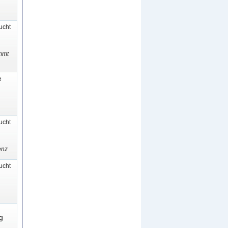
cht
mmt
e
cht
enz
cht
g