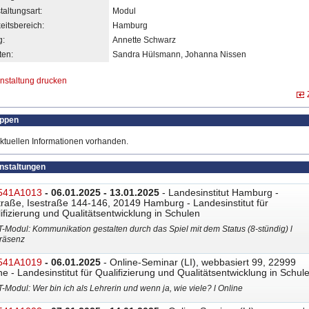
taltungsart:
Modul
eitsbereich:
Hamburg
g:
Annette Schwarz
en:
Sandra Hülsmann, Johanna Nissen
nstaltung drucken
uppen
ktuellen Informationen vorhanden.
anstaltungen
541A1013
- 06.01.2025 - 13.01.2025
- Landesinstitut Hamburg -
traße, Isestraße 144-146, 20149 Hamburg - Landesinstitut für
ifizierung und Qualitätsentwicklung in Schulen
T-Modul: Kommunikation gestalten durch das Spiel mit dem Status (8-stündig) l
räsenz
541A1019
- 06.01.2025
- Online-Seminar (LI), webbasiert 99, 22999
ne - Landesinstitut für Qualifizierung und Qualitätsentwicklung in Schul
T-Modul: Wer bin ich als Lehrerin und wenn ja, wie viele? l Online